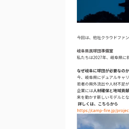
今回は、他社クラウドファ
岐阜県民球団準備室
私たちは2027年、岐阜県
なぜ岐阜に球団が必要なの
今、岐阜県にデュアルキャ
若者の県外流出や人材不足
企業には
人材確保と地域貢
来を動かす新しいモデルと
詳しくは、こちらから
https://camp-fire.jp/proje