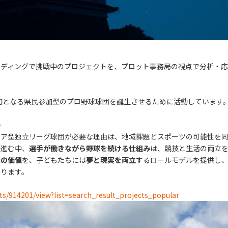
ンディングで挑戦中のプロジェクトを、プロット事務局の視点で分析・応
に初となる県民参加型のプロ野球球団を誕生させるために活動しています
か
リア型独立リーグ球団が必要な理由は、地域課題とスポーツの可能性を
が進む中、
選手が働きながら野球を続ける仕組み
は、競技と生活の両立
献の価値
を、子どもたちには
夢と現実を両立
するロールモデルを提供し
なります。
cts/914201/view?list=search_result_projects_popular