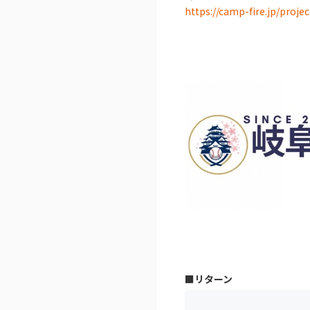
https://camp-fire.jp/proje
■リターン